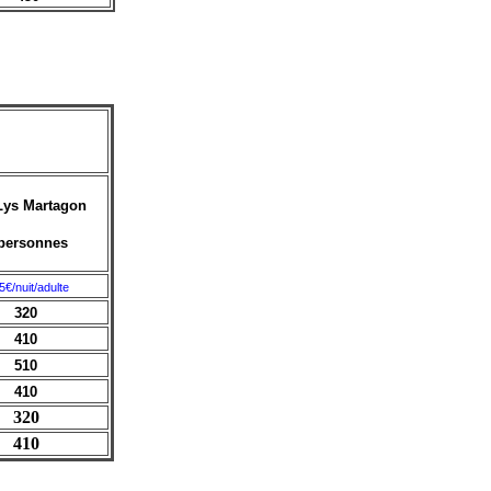
Lys Martagon
personnes
5€/nuit/adulte
320
410
510
410
320
410