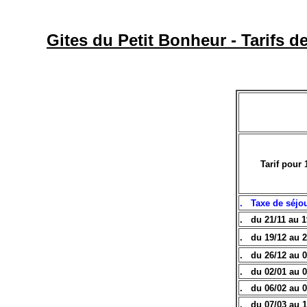
Gites du Petit Bonheur - Tarifs d
Tarif pour
. Taxe de séjo
. du 21/11 au 1
. du 19
/12 au 
. du
26/12 au 
. du 02/01 au 0
. du 06/02 au 0
. du 07/03 au 1