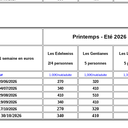
Printemps - Eté 2026
Les Edelweiss
Les Gentianes
Les 
 1 semaine en euros
2/4 personnes
5 personnes
5 
ur
1.00€/nuit/adulte
1,00€/nuit/adulte
1,3
20/06/2026
270
320
04/07/2026
340
410
29/08/2026
410
510
19/09/2026
340
410
270
320
17/10/2026
 30/10/2026
340
410