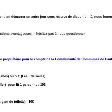
endant démarrer un autre jour sous réserve de disponibilité,
nous louon
uctions avantageuses, n'hésitez pas à nous questionner.
ar le propriétaire pour le compte de la Communauté de Communes de Hau
ianes) ou 50€ (Les Edelweiss).
ller) pour lit 1 personne : 10€
2€
 1 gant de toilette) : 10€