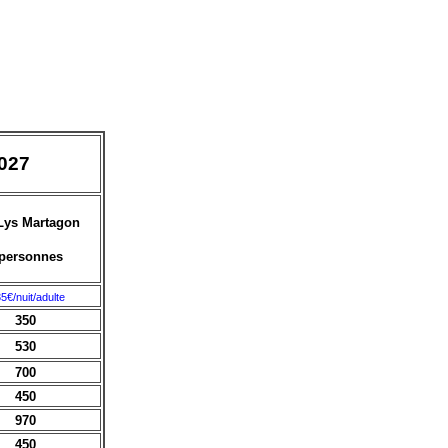
2027
Lys Martagon
 personnes
5€/nuit/adulte
350
530
700
450
970
450