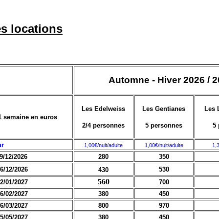
es locations
Automne - Hiver 2026 / 
Les Edelweiss
Les Gentianes
Les 
 1 semaine en euros
2/4 personnes
5 personnes
5
ur
1,00€/nuit/adulte
1,00€/nuit/adulte
1,3
9/12/2026
280
350
26/12/2026
530
430
560
02/01/2027
700
6/02/2027
380
450
6/03/2027
800
970
5/05/2027
380
450