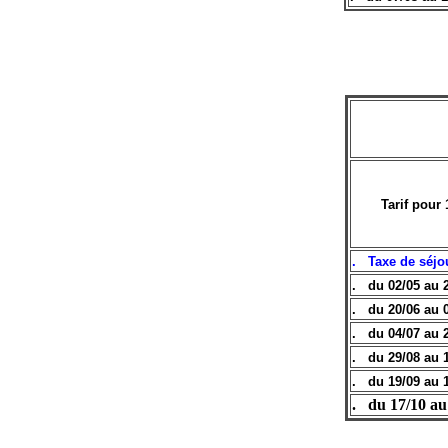
Tarif pour
. Taxe de séjo
. du 02/05 au 
. du 20/06 au 
. du 04/07 au 
. du 29/08 au 
. du 19/09 au 
.
du 17/10 au