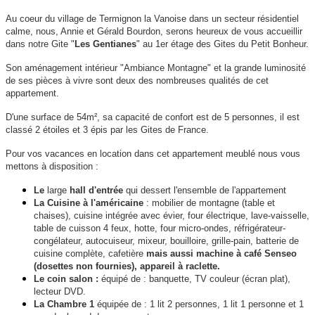
Au coeur du village de Termignon la Vanoise dans un secteur résidentiel
calme, nous, Annie et Gérald Bourdon, serons heureux de vous accueillir
dans notre Gite "
Les Gentianes
" au 1er étage des Gites du Petit Bonheur.
Son aménagement intérieur "Ambiance Montagne" et la grande luminosité
de ses pièces à vivre sont deux des nombreuses qualités de cet
appartement.
D'une surface de 54m², sa capacité de confort est de 5 personnes, il est
classé 2 étoiles et 3 épis par les Gites de France.
Pour vos vacances en location dans cet appartement meublé nous vous
mettons à disposition :
Le
large
hall d'entrée
qui dessert l'ensemble de l'appartement
La Cuisine à l'américaine
: mobilier de montagne (table et
chaises), cuisine intégrée avec évier, four électrique, lave-vaisselle,
table de cuisson 4 feux, hotte, four micro-ondes, réfrigérateur-
congélateur, autocuiseur, mixeur, bouilloire, grille-pain, batterie de
cuisine complète
, cafetière
mais aussi machine à café Senseo
(dosettes non fournies), appareil à raclette.
Le
coin salon :
équipé de :
banquette, TV couleur (écran plat),
lecteur DVD.
La Chambre 1
équipée de : 1 lit 2 personnes, 1 lit 1 personne et 1