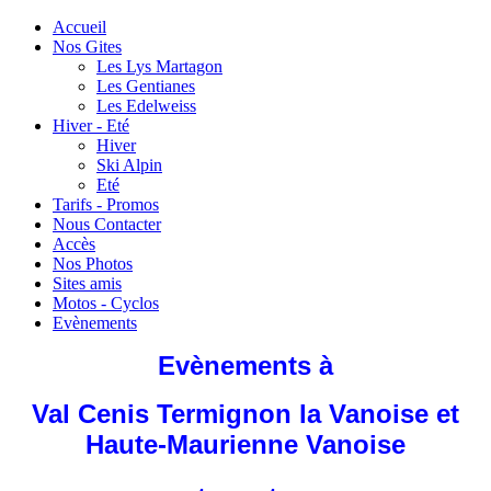
Accueil
Nos Gites
Les Lys Martagon
Les Gentianes
Les Edelweiss
Hiver - Eté
Hiver
Ski Alpin
Eté
Tarifs - Promos
Nous Contacter
Accès
Nos Photos
Sites amis
Motos - Cyclos
Evènements
Evènements à
Val Cenis Termignon la Vanoise et
Haute-Maurienne Vanoise