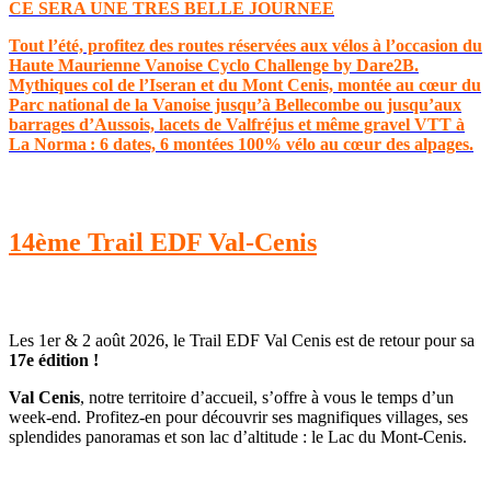
CE SERA UNE TRES BELLE JOURNEE
Tout l’été, profitez des routes réservées aux vélos à l’occasion du
Haute Maurienne Vanoise Cyclo Challenge by Dare2B.
Mythiques col de l’Iseran et du Mont Cenis, montée au cœur du
Parc national de la Vanoise jusqu’à Bellecombe ou jusqu’aux
barrages d’Aussois, lacets de Valfréjus et même gravel VTT à
La Norma : 6 dates, 6 montées 100% vélo au cœur des alpages.
14ème Trail EDF Val-Cenis
Les 1er & 2 août 2026, le Trail EDF Val Cenis est de retour pour sa
17e édition !
Val Cenis
, notre territoire d’accueil, s’offre à vous le temps d’un
week-end. Profitez-en pour découvrir ses magnifiques villages, ses
splendides panoramas et son lac d’altitude : le Lac du Mont-Cenis.